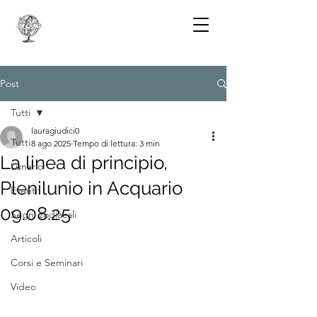
Post
Tutti
lauragiudici0
Tutti
8 ago 2025
Tempo di lettura: 3 min
La linea di principio,
Lunario
Plenilunio in Acquario
Eventi
09.08.25
Segni zodiacali
Articoli
Corsi e Seminari
Video