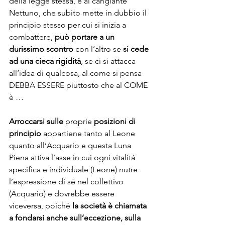
della legge stessa, e al cangiante 
Nettuno, che subito mette in dubbio il 
principio stesso per cui si inizia a 
combattere, 
può portare a un 
durissimo scontro
 con l’altro se 
si cede 
ad una cieca rigidità
, se ci si attacca 
all’idea di qualcosa, al come si pensa 
DEBBA ESSERE piuttosto che al COME 
è …
Arroccarsi sulle
 proprie 
posizioni di 
principio
 appartiene tanto al Leone 
quanto all’Acquario e questa Luna 
Piena attiva l’asse in cui ogni vitalità 
specifica e individuale (Leone) nutre 
l’espressione di sé nel collettivo 
(Acquario) e dovrebbe essere 
viceversa, poiché 
la società è chiamata 
a fondarsi anche sull’eccezione, sulla 