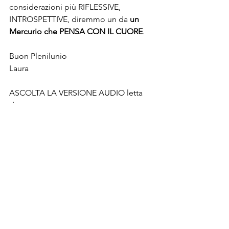
considerazioni più RIFLESSIVE, 
INTROSPETTIVE, diremmo un da 
un 
Mercurio che PENSA CON IL CUORE
.
Buon Plenilunio
Laura 
ASCOLTA LA VERSIONE AUDIO letta 
da me 
https://youtu.be/1R_9AkKBFps
Il Plenilunio in Acquario letto da Laura 