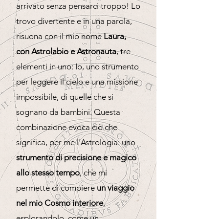
arrivato senza pensarci troppo! Lo
trovo divertente e in una parola,
risuona con il mio nome
Laura,
con Astrolabio e Astronauta
, tre
elementi in uno: Io, uno strumento
per leggere il cielo e una missione
impossibile, di quelle che si
sognano da bambini. Questa
combinazione evoca ciò che
significa, per me l'Astrologia: uno
strumento di precisione e magico
allo stesso tempo
, che mi
permette di compiere
un viaggio
nel mio Cosmo interiore
,
esplorandolo, come un