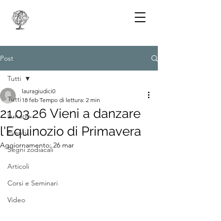
Post
Tutti
lauragiudici0
Tutti
18 feb
Tempo di lettura: 2 min
21.03.26 Vieni a danzare
Lunario
l'Equinozio di Primavera
Eventi
Aggiornamento:
26 mar
Segni zodiacali
Articoli
Corsi e Seminari
Video