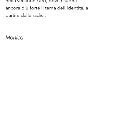
nella versione Afro, dove risuona 
ancora più forte il tema dell'identità, a 
partire dalle radici. 
Monica 
La danza è
una radice comune. 