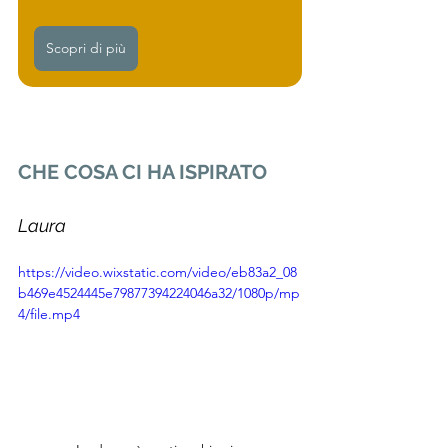
Scopri di più
CHE COSA CI HA ISPIRATO
Laura 
https://video.wixstatic.com/video/eb83a2_08
b469e4524445e79877394224046a32/1080p/mp
4/file.mp4