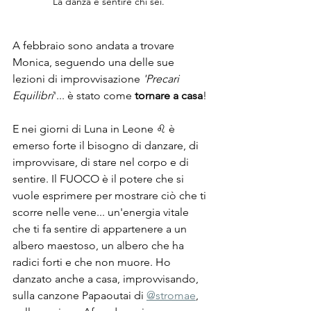
La danza è sentire chi sei.  
A febbraio sono andata a trovare 
Monica, seguendo una delle sue 
lezioni di improvvisazione 
'Precari 
Equilibri
'... è stato come 
tornare a casa
! 
E nei giorni di Luna in Leone ♌ è 
emerso forte il bisogno di danzare, di 
improvvisare, di stare nel corpo e di 
sentire. Il FUOCO è il potere che si 
vuole esprimere per mostrare ciò che ti 
scorre nelle vene... un'energia vitale 
che ti fa sentire di appartenere a un 
albero maestoso, un albero che ha 
radici forti e che non muore. Ho 
danzato anche a casa, improvvisando, 
sulla canzone Papaoutai di 
@stromae
, 