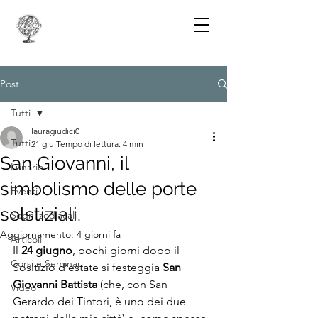
Post
Tutti
lauragiudici0
Tutti
21 giu
Tempo di lettura: 4 min
San Giovanni, il
Lunario
simbolismo delle porte
Eventi
solstiziali.
Segni zodiacali
Aggiornamento:
4 giorni fa
Articoli
Il 
24 giugno
, pochi giorni dopo il 
Corsi e Seminari
Sosltizio d’estate si festeggia 
San 
Giovanni Battista 
(che, con San 
Video
Gerardo dei Tintori, è uno dei due 