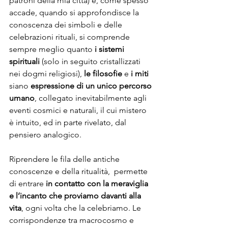
patroni della mia città) e, come spesso 
accade, quando si approfondisce la 
conoscenza dei simboli e delle 
celebrazioni rituali, si comprende 
sempre meglio quanto 
i sistemi 
spirituali
 (solo in seguito cristallizzati 
nei dogmi religiosi), 
le filosofie
 e 
i miti
siano 
espressione di un unico percorso 
umano
, collegato inevitabilmente agli 
eventi cosmici e naturali, il cui mistero 
è intuito, ed in parte rivelato, dal 
pensiero analogico. 
Riprendere le fila delle antiche 
conoscenze e della ritualità,  permette 
di entrare 
in contatto con la meraviglia 
e l’incanto che proviamo davanti alla 
vita
, ogni volta che la celebriamo. Le 
corrispondenze tra macrocosmo e 