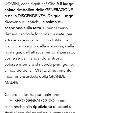
UOMINI, cosa significa? Che 
è il luogo 
solare simbolico della GENERAZIONE 
e della DISCENDENZA
. 
Da quel luogo
, 
dicevano gli antichi, 
le anime di-
scendono sulla terra
, si reincarnano, 
dimenticando le loro vite passate, per 
attraversare un altro ciclo di Vita… e il 
Cancro è il segno della memoria, della 
nostalgia, dell’attaccamento al passato, 
come se da lì, andando a ritroso, 
volesse ritornare al ricordo primigenio, 
al ricordo della FONTE, al nutrimento 
incommensurabile della GRANDE 
MADRE. 
Cancro ci riporta puntualmente 
all’ALBERO GENEALOGICO, e con 
esso anche alla 
ripetizione di azioni e 
destini 
che dai nostri avi, si tramandano 