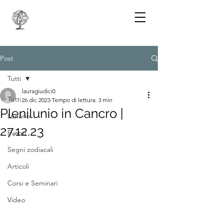
Post
Tutti
lauragiudici0
Tutti
26 dic 2023
Tempo di lettura: 3 min
Plenilunio in Cancro |
Lunario
27.12.23
Eventi
Segni zodiacali
Articoli
Corsi e Seminari
Video