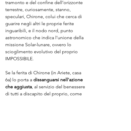
tramonto e del confine dell’orizzonte 
terrestre, curiosamente, stanno, 
speculari, Chirone, colui che cerca di 
guarire negli altri le proprie ferite 
inguaribili, e il nodo nord, punto 
astronomico che indica l’unione della 
missione Solar-lunare, ovvero lo 
scioglimento evolutivo del proprio 
IMPOSSIBILE. 
Se la ferita di Chirone (in Ariete, casa 
6a) lo porta a 
dissanguarsi nell'azione 
che aggiusta
, al servizio del benessere 
di tutti a discapito del proprio, come 
se solo facendo così ci si conquistasse 
il diritto di esistere, dall’altra parte,
poco oltre questa linea di confine
, il 
nodo nord, indica che la 
direzione 
dell'attuale impossibile
, sta nel 