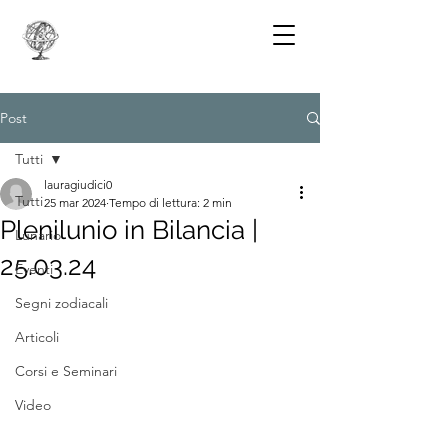
Post
Tutti
lauragiudici0
Tutti
25 mar 2024
Tempo di lettura: 2 min
Plenilunio in Bilancia |
Lunario
25.03.24
Eventi
Segni zodiacali
Articoli
Corsi e Seminari
Video