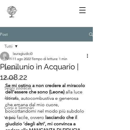
Post
Tutti
lauragiudici0
Tutti
11 ago 2022
Tempo di lettura: 1 min
Plenilunio in Acquario |
Lunario
12.08.22
Eventi
Se mi ostino a non credere al miracolo 
Segni zodiacali
dell’essere che sono (Leone) 
alla luce 
Articoli
dorata, autocombustiva e generosa 
che emana dal mio cuore, 
Corsi e Seminari
boicottandomi nel modo più subdolo 
e più facile, ovvero 
lasciando che il 
Video
giudizio ‘degli altri’, mi convinca a 