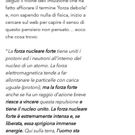
Seguo il filone dell’intuizione che ha 
fatto affiorare il termine ‘forza debole’ 
e, non sapendo nulla di fisica, inizio a 
cercare sul web per capire il senso di 
questo pensiero non pensato… ecco 
che cosa trovo: 
“
La 
forza nucleare forte
 tiene uniti i 
protoni ed i neutroni all'interno del 
nucleo di un atomo. La forza 
elettromagnetica tende a far 
allontanare le particelle con carica 
uguale (protoni), 
ma la forza forte 
anche se ha un raggio d'azione breve
riesce a vincere 
questa repulsione 
e 
tiene il nucleo unito. La forza nucleare 
forte è estremamente intensa e, se 
liberata, essa sprigiona immense 
energie. 
Qui sulla terra, 
l'uomo sta 