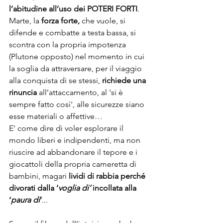
l’abitudine all’uso dei POTERI FORTI
. 
Marte, la 
forza forte,
 che vuole, si 
difende e combatte a testa bassa, si 
scontra con la propria impotenza 
(Plutone opposto) nel momento in cui 
la soglia da attraversare, per il viaggio 
alla conquista di se stessi, 
richiede una 
rinuncia
 all’attaccamento, al 'si è 
sempre fatto così', alle sicurezze siano 
esse materiali o affettive… 
E' come dire di voler esplorare il 
mondo liberi e indipendenti, ma non 
riuscire ad abbandonare il tepore e i 
giocattoli della propria cameretta di 
bambini, magari 
lividi di rabbia perché 
divorati dalla ‘
voglia di’
 incollata alla 
‘
paura di
’
... 