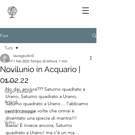
Post
Tutti
lauragiudici0
Tutti
1 feb 2022
Tempo di lettura: 1 min
Novilunio in Acquario |
Lunario
01.02.22
Eventi
No dai, ancora??? Saturno quadrato a 
Segni zodiacali
Urano, Saturno quadrato a Urano, 
Articoli
Saturno quadrato a Urano… l’abbiamo 
sentito troppe volte che ormai è 
Corsi e Seminari
diventato una specie di mantra!!! 
Video
Basta! E invece ancora, Saturno 
quadrato a Urano! ma c’è un ma… 