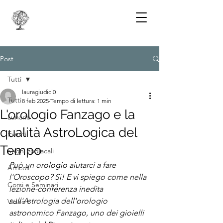
Post
Tutti
lauragiudici0
Tutti
8 feb 2025
Tempo di lettura: 1 min
L'orologio Fanzago e la
Lunario
qualità AstroLogica del
Eventi
Tempo
Segni zodiacali
Può un orologio aiutarci a fare 
Articoli
l'Oroscopo? Sì! E vi spiego come nella 
Corsi e Seminari
lezione-conferenza inedita 
sull'Astrologia dell'orologio 
Video
astronomico Fanzago, uno dei gioielli 