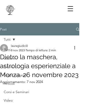
Post
Tutti
lauragiudici0
Tutti
8 nov 2023
Tempo di lettura: 2 min
Dietro la maschera,
Lunario
astrologia esperienziale a
Eventi
Monza. 26 novembre 2023
Segni zodiacali
Aggiornamento:
7 nov 2024
Articoli
Corsi e Seminari
Video